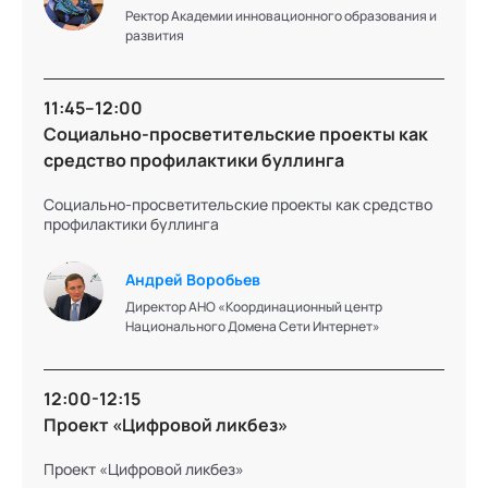
Ректор Академии инновационного образования и
Парфентьев
развития
Координатор Центра безопасного Интернета в
11:45–12:00
России, ведущий аналитик РОЦИТ
Социально-просветительские проекты как
средство профилактики буллинга
Подробнее об эксперте
Социально-просветительские проекты как средство
профилактики буллинга
Андрей Воробьев
Ольга
Директор АНО «Координационный центр
Национального Домена Сети Интернет»
Рубцова
12:00-12:15
Ректор Академии инновационного образования и
Проект «Цифровой ликбез»
развития
Проект «Цифровой ликбез»