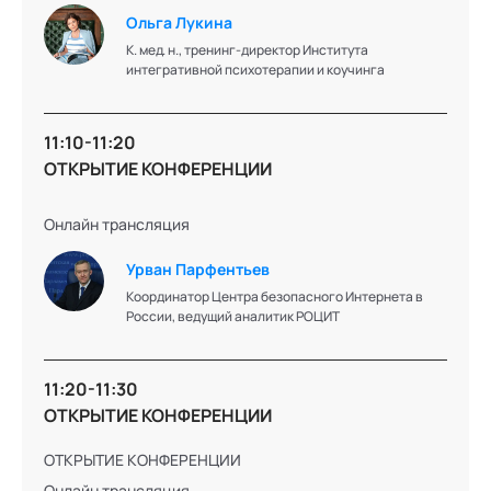
Ольга Лукина
Ольга
К. мед. н., тренинг-директор Института
Лукина
интегративной психотерапии и коучинга
К. мед. н., тренинг-директор Института
11:10-11:20
интегративной психотерапии и коучинга
ОТКРЫТИЕ КОНФЕРЕНЦИИ
Онлайн трансляция
Подробнее об эксперте
Урван Парфентьев
Координатор Центра безопасного Интернета в
России, ведущий аналитик РОЦИТ
Лидия
Матвеева
11:20-11:30
ОТКРЫТИЕ КОНФЕРЕНЦИИ
Доктор психологических наук, профессор, профессор
ОТКРЫТИЕ КОНФЕРЕНЦИИ
кафедры методологии психологии факультета
психологии МГУ имени М.В. Ломоносова
Онлайн трансляция