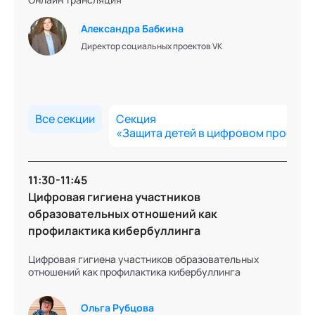
Александра Бабкина
Подробнее об эксперте
Директор социальных проектов VK
Екатерина
Все секции
Секция
Никандрова
«Защита детей в цифровом простра
Медиаменеджер Всероссийского конкурса «Начни
11:30-11:45
игру», АНО «Россия – страна возможностей»
Цифровая гигиена участников
образовательных отношений как
профилактика кибербуллинга
Подробнее об эксперте
Цифровая гигиена участников образовательных
отношений как профилактика кибербуллинга
Ольга Рубцова
Урван