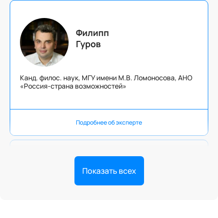
Филипп
Гуров
Канд. филос. наук, МГУ имени М.В. Ломоносова, АНО
«Россия-страна возможностей»
Подробнее об эксперте
Показать всех
Виктор
Камалдинов
Адвокат, член Адвокатской палаты г. Москвы