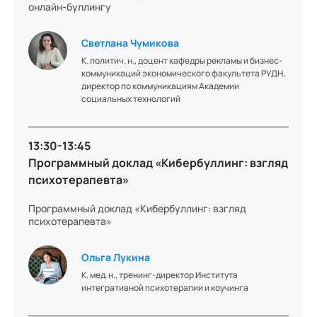
онлайн-буллингу
Менеджер проектов АНО «Россия – страна
возможностей»
Светлана Чумикова
К. политич. н., доцент кафедры рекламы и бизнес-
коммуникаций экономического факультета РУДН,
директор по коммуникациям Академии
Подробнее об эксперте
социальных технологий
13:30-13:45
Максим
Программный доклад «Кибербуллинг: взгляд
Шереметьев
психотерапевта»
Программный доклад «Кибербуллинг: взгляд
психотерапевта»
Руководитель антибуллингового проекта «Папы
против травли»; общественный деятель; директор
центра патриотического воспитания «Достойный
Ольга Лукина
Выбор»
К. мед. н., тренинг-директор Института
интегративной психотерапии и коучинга
Подробнее об эксперте