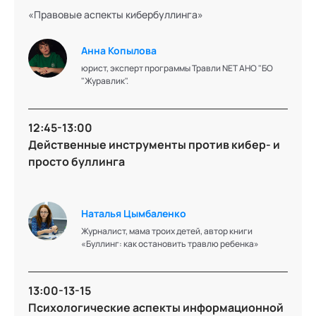
«Правовые аспекты кибербуллинга»
Руководитель проектов АНО «Цифровая экономика»
Анна Копылова
юрист, эксперт программы Травли NET АНО "БО
"Журавлик".
Подробнее об эксперте
12:45-13:00
Действенные инструменты против кибер- и
просто буллинга
Наталья
Цымбаленко
Наталья Цымбаленко
Журналист, мама троих детей, автор книги
Журналист, мама троих детей, автор книги «Буллинг:
«Буллинг: как остановить травлю ребенка»
как остановить травлю ребенка»
13:00-13-15
Психологические аспекты информационной
Подробнее об эксперте