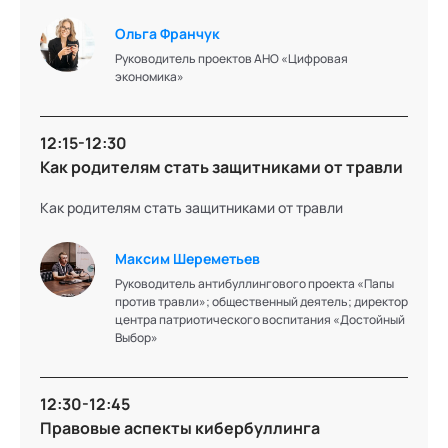
Подробнее об эксперте
Ольга Франчук
Руководитель проектов АНО «Цифровая
экономика»
Галина
12:15-12:30
Сорина
Как родителям стать защитниками от травли
Как родителям стать защитниками от травли
Д. филос. н., профессор, профессор философского
факультета, заместитель декана по научной работе
факультета педагогического образования МГУ имени
Максим Шереметьев
М.В. Ломоносова
Руководитель антибуллингового проекта «Папы
против травли»; общественный деятель; директор
Подробнее об эксперте
центра патриотического воспитания «Достойный
Выбор»
12:30-12:45
Ольга
Правовые аспекты кибербуллинга
Франчук